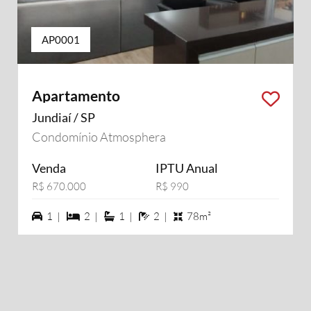
AP0001
Apartamento
Jundiaí / SP
Condomínio Atmosphera
Venda
IPTU Anual
R$ 670.000
R$ 990
1 vagas na garagem
2 dormiórios
1 suítes
2 banheiros
1 |
2 |
1 |
2 |
78m²