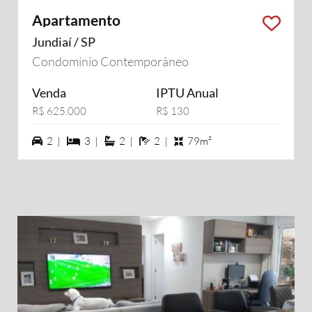
Apartamento
Jundiaí / SP
Condomínio Contemporâneo
Venda
IPTU Anual
R$ 625.000
R$ 130
2 vagas na garagem
3 dormiórios
2 suítes
2 banheiros
2 |
3 |
2 |
2 |
79m²