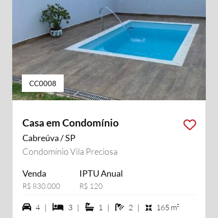
CC0008
Casa em Condomínio
Cabreúva / SP
Condomínio Vila Preciosa
Venda
IPTU Anual
R$ 830.000
R$ 120
4 vagas na garagem
3 dormiórios
1 suítes
2 banheiros
4 |
3 |
1 |
2 |
165 m²