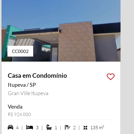
CC0002
Casa em Condomínio
Itupeva / SP
Gran Ville Itupeva
Venda
R$ 926.000
4 vagas na garagem
3 dormiórios
1 suítes
2 banheiros
4 |
3 |
1 |
2 |
135 m²