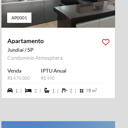
AP0001
Apartamento
Jundiaí / SP
Condomínio Atmosphera
Venda
IPTU Anual
R$ 670.000
R$ 990
1 vagas na garagem
2 dormiórios
1 suítes
2 banheiros
1 |
2 |
1 |
2 |
78 m²