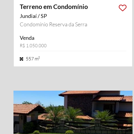
Terreno em Condomínio
Jundiaí / SP
Condomínio Reserva da Serra
Venda
R$ 1.050.000
557 m²