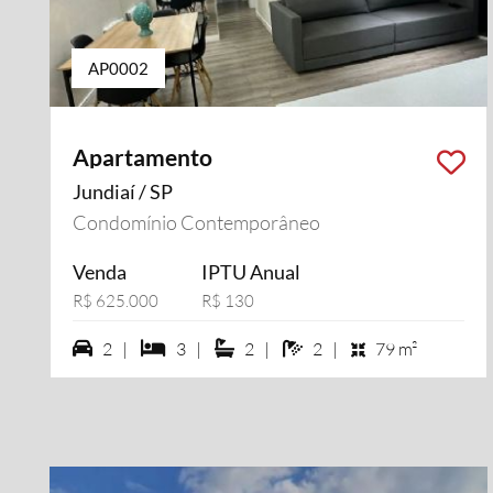
AP0002
Apartamento
Jundiaí / SP
Condomínio Contemporâneo
Venda
IPTU Anual
R$ 625.000
R$ 130
2 vagas na garagem
3 dormiórios
2 suítes
2 banheiros
2 |
3 |
2 |
2 |
79 m²