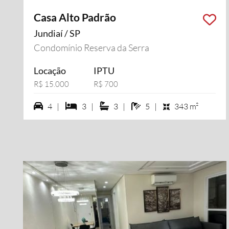
Casa Alto Padrão
Jundiaí / SP
Condomínio Reserva da Serra
Locação
IPTU
R$ 15.000
R$ 700
4 vagas na garagem
3 dormiórios
3 suítes
5 banheiros
4 |
3 |
3 |
5 |
343 m²