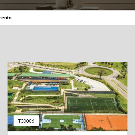
imento
TC0006