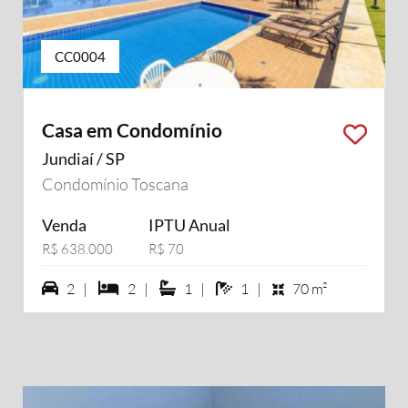
CC0004
Casa em Condomínio
Jundiaí / SP
Condomínio Toscana
Venda
IPTU Anual
R$ 638.000
R$ 70
2 vagas na garagem
2 dormiórios
1 suítes
1 banheiros
2 |
2 |
1 |
1 |
70 m²