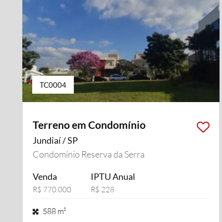
TC0004
Terreno em Condomínio
Jundiaí / SP
Condomínio Reserva da Serra
Venda
IPTU Anual
R$ 770.000
R$ 228
588 m²