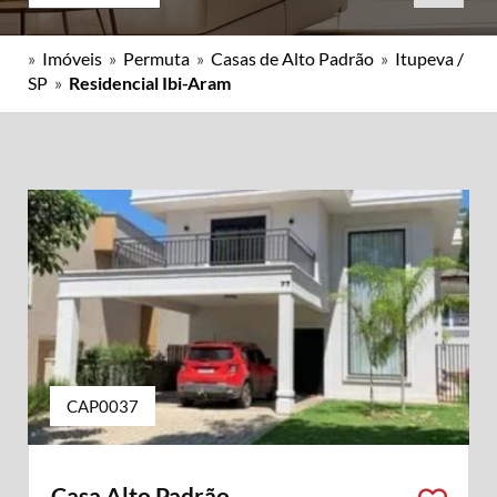
»
Imóveis
»
Permuta
»
Casas de Alto Padrão
»
Itupeva /
SP
»
Residencial Ibi-Aram
CAP0037
Casa Alto Padrão