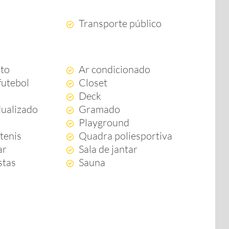
Transporte público
to
Ar condicionado
futebol
Closet
Deck
dualizado
Gramado
Playground
tenis
Quadra poliesportiva
ar
Sala de jantar
stas
Sauna