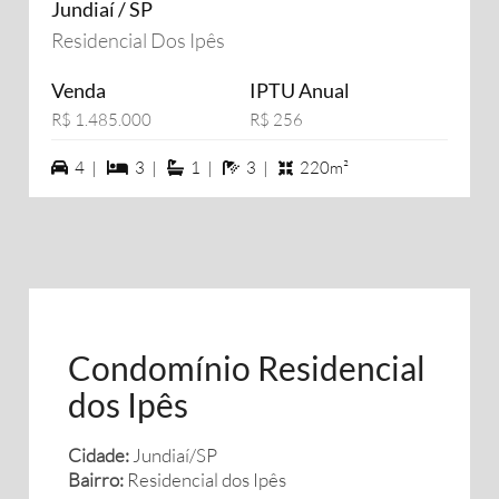
Jundiaí / SP
Residencial Dos Ipês
Venda
IPTU Anual
R$ 1.485.000
R$ 256
4 vagas na garagem
3 dormiórios
1 suítes
3 banheiros
4 |
3 |
1 |
3 |
220m²
Condomínio Residencial
dos Ipês
Cidade:
Jundiaí/SP
Bairro:
Residencial dos Ipês