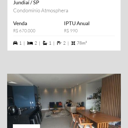
Jundiaí / SP
Condomínio Atmosphera
Venda
IPTU Anual
R$ 670.000
R$ 990
1 vagas na garagem
2 dormiórios
1 suítes
2 banheiros
1 |
2 |
1 |
2 |
78m²