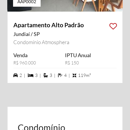
AAP0002
Apartamento Alto Padrão
Jundiaí / SP
Condomínio Atmosphera
Venda
IPTU Anual
R$ 960.000
R$ 150
2 vagas na garagem
3 dormiórios
3 suítes
4 banheiros
2 |
3 |
3 |
4 |
119m²
Condomínio